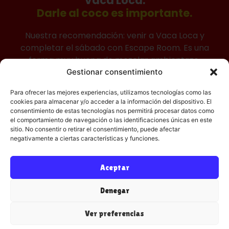
Vaca Loca.
Darle al coco es importante.
Nuestra recomendación: venir a Vaca Loca y
completar el sábado con Escape Room. Es una
forma muy buena de mezclar ambientazo,
capea, comida y una actividad que da otro ritmo
Gestionar consentimiento
al día.
Para ofrecer las mejores experiencias, utilizamos tecnologías como las
cookies para almacenar y/o acceder a la información del dispositivo. El
consentimiento de estas tecnologías nos permitirá procesar datos como
Ven a Vaca Loca y completa tu plan
el comportamiento de navegación o las identificaciones únicas en este
sitio. No consentir o retirar el consentimiento, puede afectar
negativamente a ciertas características y funciones.
35€
Aceptar
persona
Denegar
2 Capeas
Barra libre barbacoa y bebidas*
Ver preferencias
Música en directo